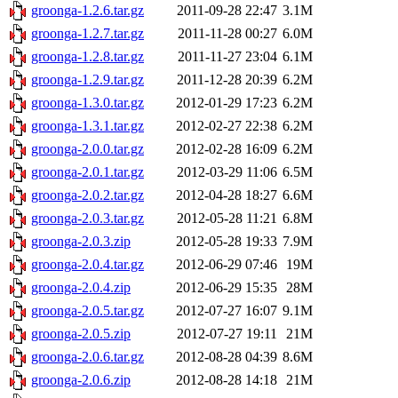
groonga-1.2.6.tar.gz
2011-09-28 22:47
3.1M
groonga-1.2.7.tar.gz
2011-11-28 00:27
6.0M
groonga-1.2.8.tar.gz
2011-11-27 23:04
6.1M
groonga-1.2.9.tar.gz
2011-12-28 20:39
6.2M
groonga-1.3.0.tar.gz
2012-01-29 17:23
6.2M
groonga-1.3.1.tar.gz
2012-02-27 22:38
6.2M
groonga-2.0.0.tar.gz
2012-02-28 16:09
6.2M
groonga-2.0.1.tar.gz
2012-03-29 11:06
6.5M
groonga-2.0.2.tar.gz
2012-04-28 18:27
6.6M
groonga-2.0.3.tar.gz
2012-05-28 11:21
6.8M
groonga-2.0.3.zip
2012-05-28 19:33
7.9M
groonga-2.0.4.tar.gz
2012-06-29 07:46
19M
groonga-2.0.4.zip
2012-06-29 15:35
28M
groonga-2.0.5.tar.gz
2012-07-27 16:07
9.1M
groonga-2.0.5.zip
2012-07-27 19:11
21M
groonga-2.0.6.tar.gz
2012-08-28 04:39
8.6M
groonga-2.0.6.zip
2012-08-28 14:18
21M